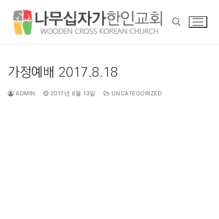
콘
텐
츠
로
바
검색 :
로
가정예배 2017.8.18
가
기
ADMIN
2017년 8월 13일
UNCATEGORIZED