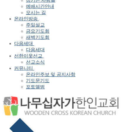
섬기는 사람들
예배시간안내
오시는 길
온라인방송
주일설교
금요기도회
새벽기도회
다음세대
다음세대
선한이웃선교
선교소식
커뮤니티
온라인주보 및 공지사항
기도문기도
포토앨범