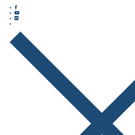
콘
메
닫
텐
뉴
기
츠
로
바
로
가
기