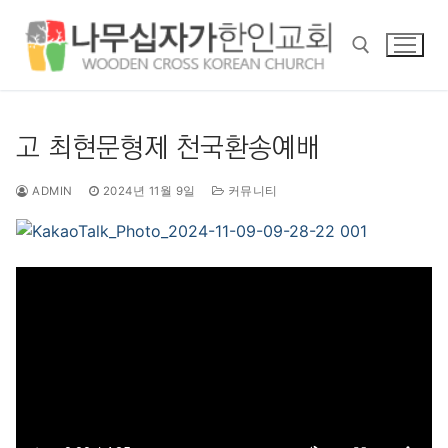
콘
텐
츠
로
바
검색 :
로
고 최현문형제 천국환송예배
가
기
ADMIN
2024년 11월 9일
커뮤니티