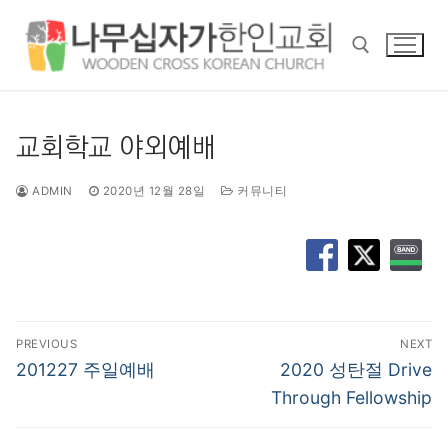
콘
텐
츠
로
바
검색 :
로
교회학교 야외예배
가
기
ADMIN
2020년 12월 28일
커뮤니티
글
PREVIOUS
NEXT
탐
Previous
Next
201227 주일예배
2020 성탄절 Drive
post:
post:
색
Through Fellowship