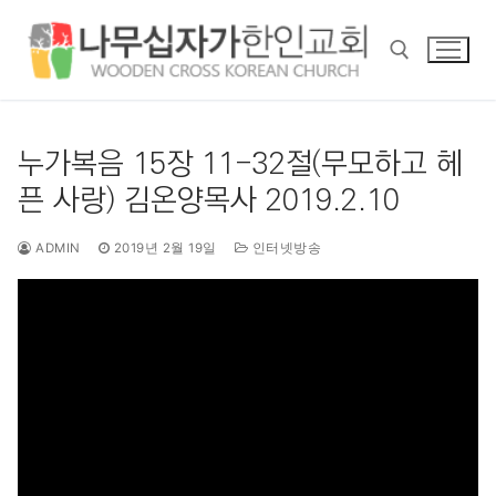
콘
텐
츠
로
바
검색 :
로
누가복음 15장 11-32절(무모하고 헤
가
픈 사랑) 김온양목사 2019.2.10
기
ADMIN
2019년 2월 19일
인터넷방송