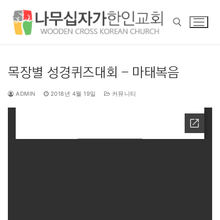
콘
텐
츠
로
바
검색 :
로
목장별 성경퀴즈대회 – 마태복음
가
기
ADMIN
2018년 4월 19일
커뮤니티