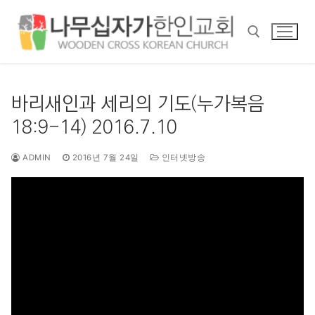
콘
텐
츠
로
바
검색 :
로
바리새인과 세리의 기도(누가복음
가
18:9-14) 2016.7.10
기
ADMIN
2016년 7월 24일
인터넷방송