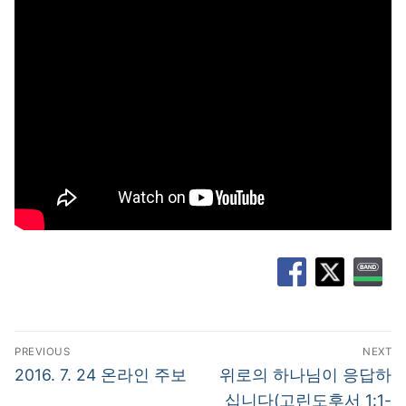
글
PREVIOUS
NEXT
탐
Previous
Next
2016. 7. 24 온라인 주보
위로의 하나님이 응답하
post:
post:
색
십니다(고린도후서 1:1-