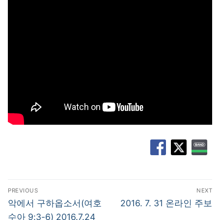
글
PREVIOUS
NEXT
탐
Previous
Next
악에서 구하옵소서(여호
2016. 7. 31 온라인 주보
post:
post:
색
수아 9:3-6) 2016.7.24