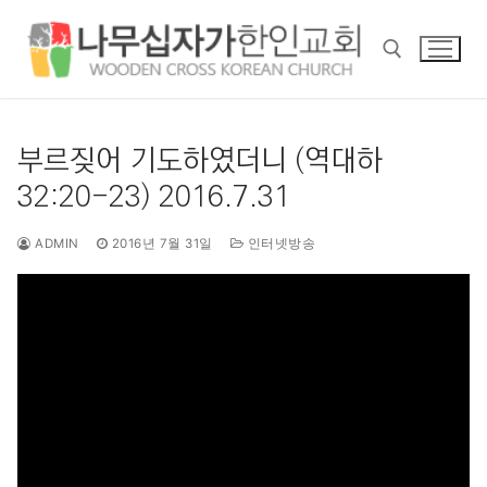
콘
텐
츠
로
바
검색 :
로
부르짖어 기도하였더니 (역대하
가
32:20-23) 2016.7.31
기
ADMIN
2016년 7월 31일
인터넷방송