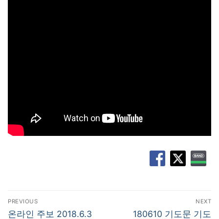
글
PREVIOUS
NEXT
탐
Previous
Next
온라인 주보 2018.6.3
180610 기도문 기도