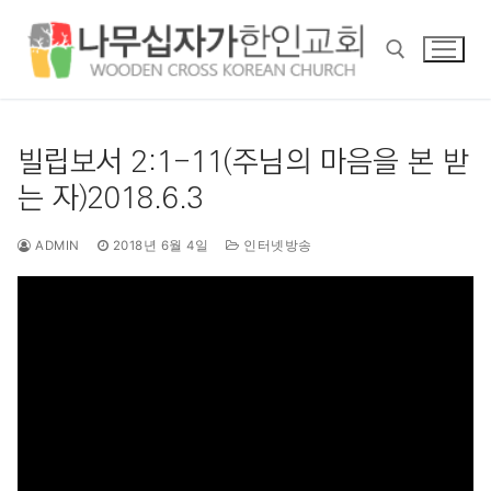
콘
텐
츠
로
바
검색 :
로
빌립보서 2:1-11(주님의 마음을 본 받
가
는 자)2018.6.3
기
ADMIN
2018년 6월 4일
인터넷방송