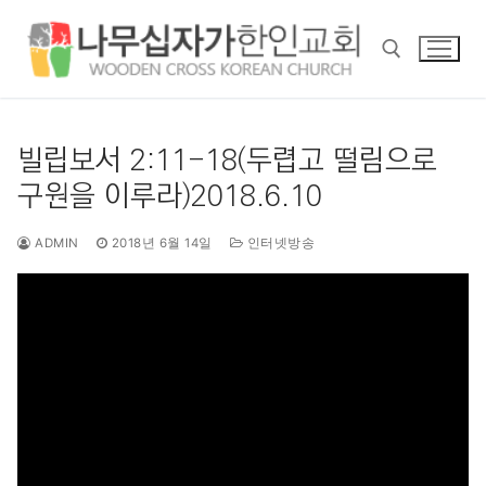
콘
텐
츠
로
바
검색 :
로
빌립보서 2:11-18(두렵고 떨림으로
가
구원을 이루라)2018.6.10
기
ADMIN
2018년 6월 14일
인터넷방송