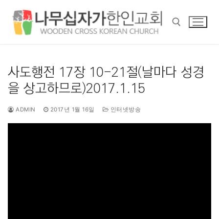
콘
텐
츠
로
바
검색 :
로
사도행전 17장 10-21절(날마다 성경
가
을 상고하므로)2017.1.15
기
ADMIN
2017년 1월 16일
인터넷방송