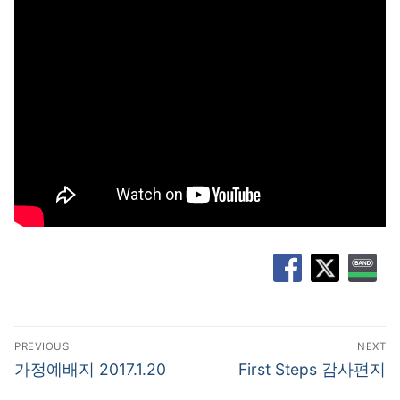
글
PREVIOUS
NEXT
탐
Previous
Next
가정예배지 2017.1.20
First Steps 감사편지
post:
post:
색