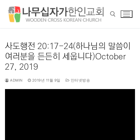
콘
텐
츠
로
바
검색 :
로
사도행전 20:17-24(하나님의 말씀이
가
여러분을 든든히 세웁니다)October
기
27, 2019
ADMIN
2019년 11월 9일
인터넷방송