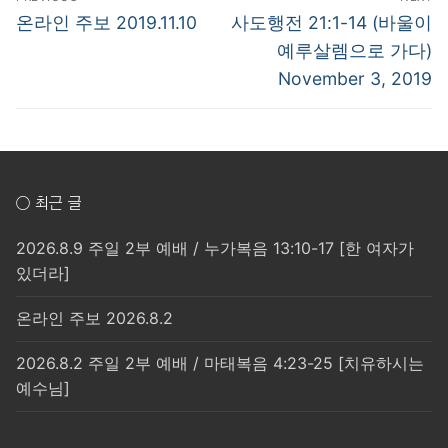
탐
Previous
Next
온라인 주보 2019.11.10
사도행전 21:1-14 (바울이
post:
post:
색
예루살렘으로 가다)
November 3, 2019
○ 최근 글
2026.8.9 주일 2부 예배 / 누가복음 13:10-17 [한 여자가
있더라]
온라인 주보 2026.8.2
2026.8.2 주일 2부 예배 / 마태복음 4:23-25 [치유하시는
예수님]