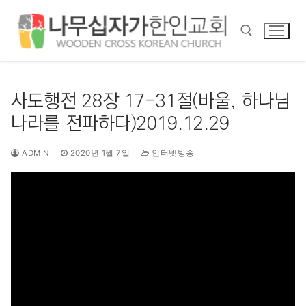
콘
텐
츠
로
바
검색 :
로
사도행전 28장 17-31절(바울, 하나님
가
나라를 전파하다)2019.12.29
기
ADMIN
2020년 1월 7일
인터넷방송