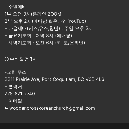
– 주일예배 :
1부 오전 9시(온라인 ZOOM)
2부 오후 2시(예배당 & 온라인 YouTub)
– 다음세대(키즈,유스,청년) : 주일 오후 2시
– 금요기도회 : 저녁 8시 (예배당)
– 새벽기도회 : 오전 6시 (화-토/온라인)
○ 주소 & 연락처
-교회 주소
2211 Prairie Ave, Port Coquitlam, BC V3B 4L6
– 연락처
778-871-7740
– 이메일
woodencrosskoreanchurch@gmail.com