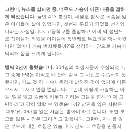
그런데, 뉴스를 살피던 중, 너무도 가슴이 아픈 내용을 접하
게 되었습니다.
금번 4.13 총선이, 세월호 참사로 목숨을 잃
은 아이들이 살아 있었다면, 첫번째 투표가 되었을 선거였
다라는 사실입니다. 고등학교를 졸업하고 이제 막 성년으
로 접어들게 되었을 아이들이 첫번째로 투표권을 행사하였
다면 ‘얼마나 가슴 벅차했을까?’를 생각하니 참으로 가슴이
먹먹해 옴을 느끼게 됩니다.
벌써 2년이 흘렀습니다.
304명의 희생자들이 수장되었고,
그 중에 9명은 아직도 배 안에 갇혀 그 시신도 수습하지 못
했지만, 어느 것 하나 속시원하게 밝혀진 것이 없기에 어른
으로서 그저 미안할 뿐입니다. 그런데 어떻게 사랑하는 아
들, 딸을 잃고 슬픔에 허우적 거리는 그들을 향해 ‘이제 그
만하라’고 감히 말할 수 있겠습니까? 남편을 잃은 사람은
‘과부’요, 아내를 잃은 사람은 ‘홀아비’라고 합니다. 또한 부
모를 잃은 사람은 ‘고아’라고 말합니다. 그런데, 자녀를 잃
은 부모에 대한 호칭은 없습니다. 신도 그 호칭을 만들지