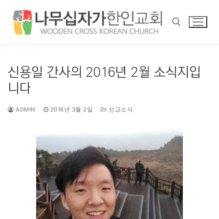
콘
텐
츠
로
바
검색 :
로
신용일 간사의 2016년 2월 소식지입
가
니다
기
ADMIN
2016년 3월 2일
선교소식