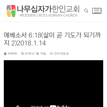
콘
텐
츠
로
바
검색 :
로
에베소서 6:18(삶이 곧 기도가 되기까
가
지 2)2018.1.14
기
ADMIN
2018년 1월 15일
인터넷방송