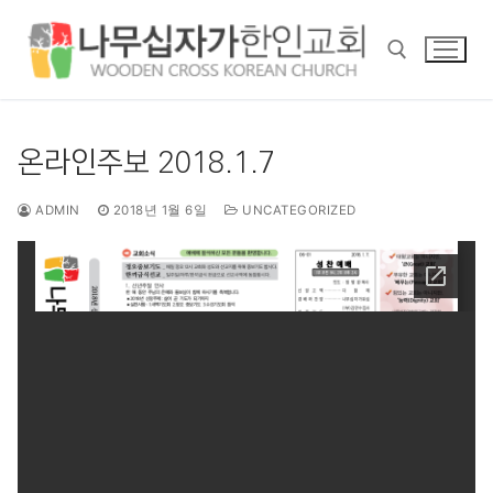
콘
텐
츠
로
바
검색 :
로
온라인주보 2018.1.7
가
기
ADMIN
2018년 1월 6일
UNCATEGORIZED