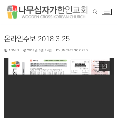
콘
텐
츠
로
바
검색 :
로
온라인주보 2018.3.25
가
기
ADMIN
2018년 3월 24일
UNCATEGORIZED