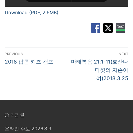
Download (PDF, 2.6MB)
글
PREVIOUS
NEXT
탐
Previous
Next
2018 팝콘 키즈 캠프
마태복음 21:1-11(호산나
post:
post:
색
다윗의 자손이
여)2018.3.25
○ 최근 글
온라인 주보 2026.8.9