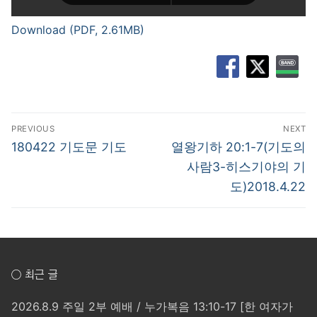
Download (PDF, 2.61MB)
글
PREVIOUS
NEXT
탐
Previous
Next
180422 기도문 기도
열왕기하 20:1-7(기도의
post:
post:
색
사람3-히스기야의 기
도)2018.4.22
○ 최근 글
2026.8.9 주일 2부 예배 / 누가복음 13:10-17 [한 여자가