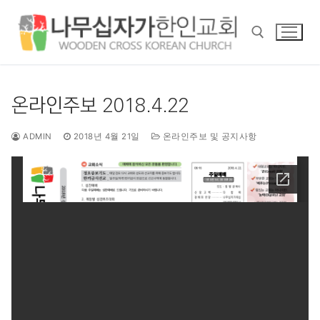
콘
텐
츠
로
바
검색 :
로
온라인주보 2018.4.22
가
기
ADMIN
2018년 4월 21일
온라인주보 및 공지사항