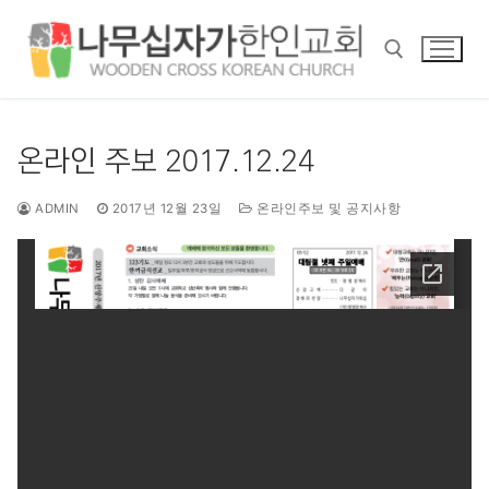
콘
텐
츠
로
바
검색 :
로
온라인 주보 2017.12.24
가
기
ADMIN
2017년 12월 23일
온라인주보 및 공지사항