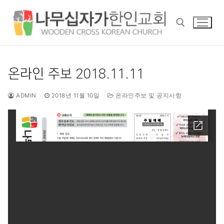
콘
텐
츠
로
바
검색 :
로
온라인 주보 2018.11.11
가
기
ADMIN
2018년 11월 10일
온라인주보 및 공지사항