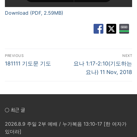
Download (PDF, 2.59MB)
글
PREVIOUS
NEXT
탐
Previous
Next
181111 기도문 기도
요나 1:17-2:10(기도하는
post:
post:
색
요나) 11 Nov, 2018
○ 최근 글
2026.8.9 주일 2부 예배 / 누가복음 13:10-17 [한 여자가
있더라]