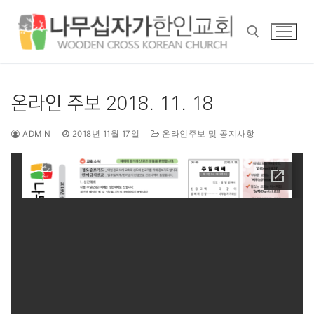
콘
텐
츠
로
바
검색 :
로
온라인 주보 2018. 11. 18
가
기
ADMIN
2018년 11월 17일
온라인주보 및 공지사항