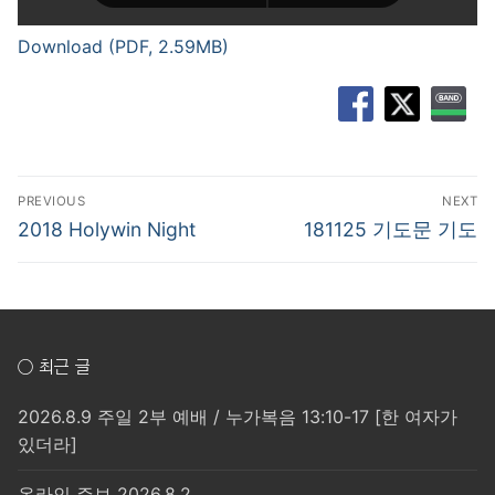
Download (PDF, 2.59MB)
글
PREVIOUS
NEXT
탐
Previous
Next
2018 Holywin Night
181125 기도문 기도
post:
post:
색
○ 최근 글
2026.8.9 주일 2부 예배 / 누가복음 13:10-17 [한 여자가
있더라]
온라인 주보 2026.8.2