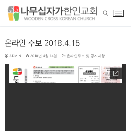
콘
텐
츠
로
바
검색 :
로
온라인 주보 2018.4.15
가
기
ADMIN
2018년 4월 14일
온라인주보 및 공지사항