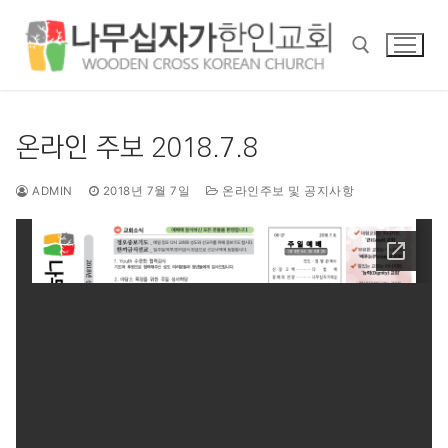
콘
텐
츠
로
바
검색 :
로
온라인 주보 2018.7.8
가
기
ADMIN
2018년 7월 7일
온라인주보 및 공지사항