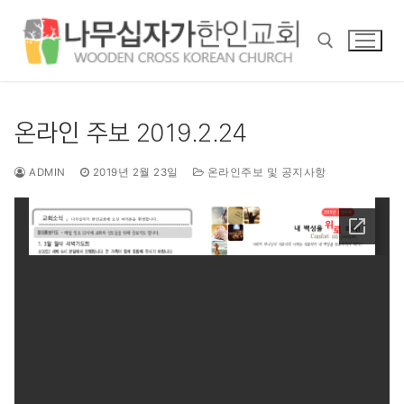
콘
텐
츠
로
바
검색 :
로
온라인 주보 2019.2.24
가
기
ADMIN
2019년 2월 23일
온라인주보 및 공지사항