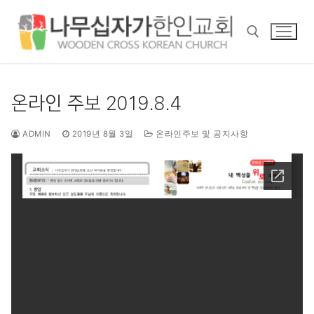
콘
텐
츠
로
바
검색 :
로
온라인 주보 2019.8.4
가
기
ADMIN
2019년 8월 3일
온라인주보 및 공지사항