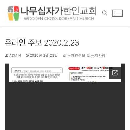
콘
텐
츠
로
바
검색 :
로
온라인 주보 2020.2.23
가
기
ADMIN
2020년 2월 22일
온라인주보 및 공지사항