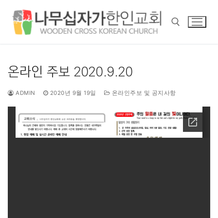
콘
텐
츠
로
바
검색 :
로
온라인 주보 2020.9.20
가
기
ADMIN
2020년 9월 19일
온라인주보 및 공지사항