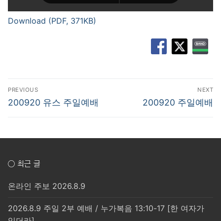
Download (PDF, 371KB)
글
PREVIOUS
NEXT
탐
Previous
Next
200920 유스 주일예배
200920 주일예배
post:
post:
색
○ 최근 글
온라인 주보 2026.8.9
2026.8.9 주일 2부 예배 / 누가복음 13:10-17 [한 여자가
있더라]