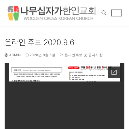
콘
텐
츠
로
바
검색 :
로
온라인 주보 2020.9.6
가
기
ADMIN
2020년 9월 5일
온라인주보 및 공지사항