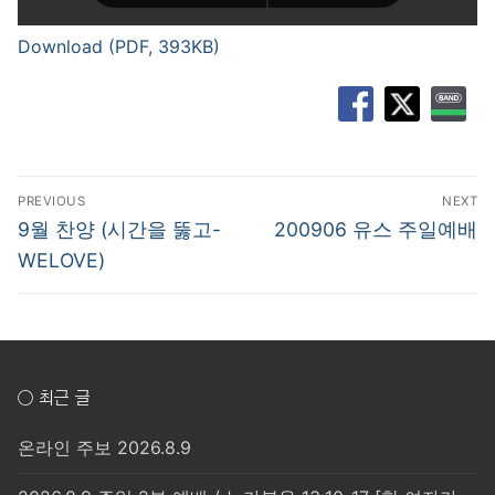
Download (PDF, 393KB)
글
PREVIOUS
NEXT
탐
Previous
Next
9월 찬양 (시간을 뚫고-
200906 유스 주일예배
post:
post:
색
WELOVE)
○ 최근 글
온라인 주보 2026.8.9