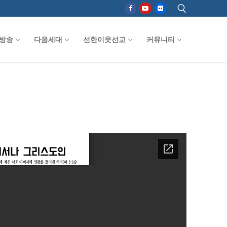
방송
다음세대
선한이웃선교
커뮤니티
검색 :