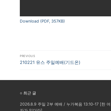
Download (PDF, 357KB)
글
PREVIOUS
Previous
210221 유스 주일예배(기드온)
탐
post:
색
○ 최근 글
2026.8.9 주일 2부 예배 / 누가복음 13:10-17 [한 여
자가 있더라]