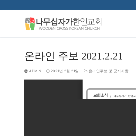
콘
텐
츠
로
바
로
가
온라인 주보 2021.2.21
기
ADMIN
2021년 2월 21일
온라인주보 및 공지사항