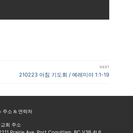
NEXT
Next
210223 아침 기도회 / 예레미야 1:1-19
post:
○ 주소 & 연락처
-교회 주소
2211 Prairie Ave, Port Coquitlam, BC V3B 4L6