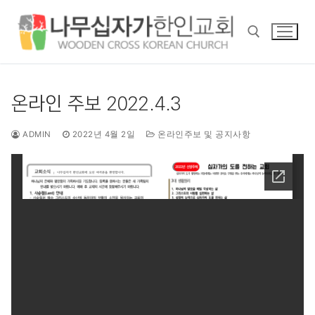
콘
텐
츠
로
바
검색 :
로
온라인 주보 2022.4.3
가
기
ADMIN
2022년 4월 2일
온라인주보 및 공지사항