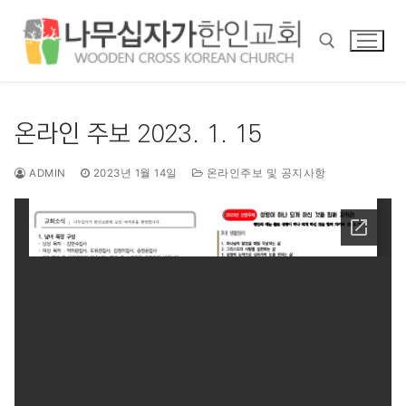
콘
텐
츠
로
바
검색 :
로
온라인 주보 2023. 1. 15
가
기
ADMIN
2023년 1월 14일
온라인주보 및 공지사항