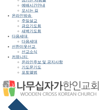
섬기는 사람들
예배시간안내
오시는 길
온라인방송
주일설교
금요기도회
새벽기도회
다음세대
다음세대
선한이웃선교
선교소식
커뮤니티
온라인주보 및 공지사항
기도문기도
포토앨범