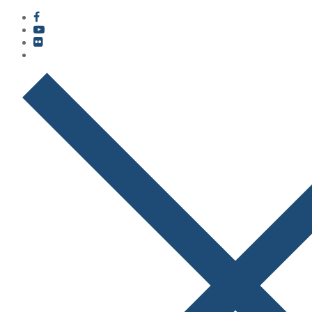
콘
메
닫
텐
뉴
기
츠
로
바
로
가
기