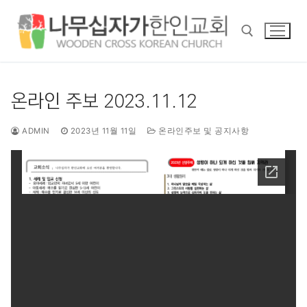
콘
텐
츠
로
바
검색 :
로
온라인 주보 2023.11.12
가
기
ADMIN
2023년 11월 11일
온라인주보 및 공지사항