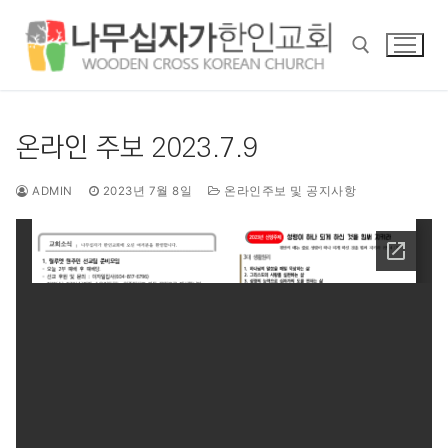
콘
텐
츠
로
바
검색 :
로
온라인 주보 2023.7.9
가
기
ADMIN
2023년 7월 8일
온라인주보 및 공지사항