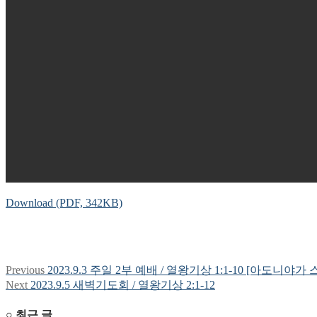
Download (PDF, 342KB)
Previous
Previous
2023.9.3 주일 2부 예배 / 열왕기상 1:1-10 [아도니야
글
post:
Next
Next
2023.9.5 새벽기도회 / 열왕기상 2:1-12
탐
post:
○ 최근 글