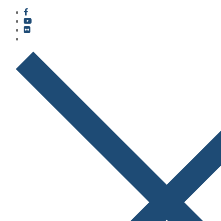
콘
메
닫
텐
뉴
기
츠
로
바
로
가
기