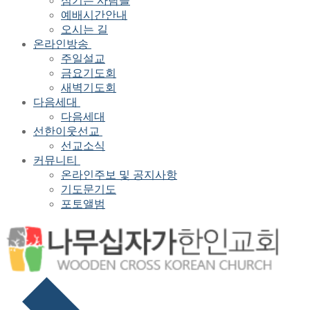
섬기는 사람들
예배시간안내
오시는 길
온라인방송
주일설교
금요기도회
새벽기도회
다음세대
다음세대
선한이웃선교
선교소식
커뮤니티
온라인주보 및 공지사항
기도문기도
포토앨범