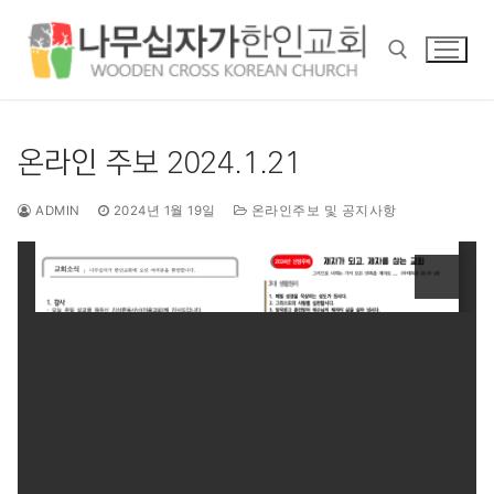
콘
텐
츠
로
바
검색 :
로
온라인 주보 2024.1.21
가
기
ADMIN
2024년 1월 19일
온라인주보 및 공지사항