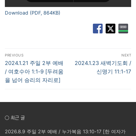
Download (PDF, 864KB)
글
PREVIOUS
NEXT
탐
Previous
Next
2024.1.21 주일 2부 예배
2024.1.23 새벽기도회 /
post:
post:
색
/ 여호수아 1:1-9 [두려움
신명기 11:1-17
을 넘어 승리의 자리로]
○ 최근 글
2026.8.9 주일 2부 예배 / 누가복음 13:10-17 [한 여자가