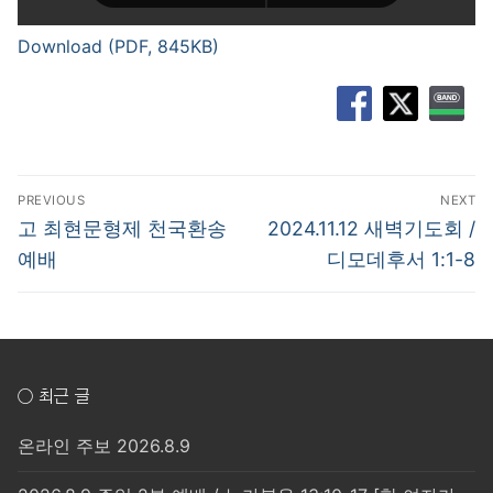
Download (PDF, 845KB)
글
PREVIOUS
NEXT
탐
Previous
Next
고 최현문형제 천국환송
2024.11.12 새벽기도회 /
post:
post:
색
예배
디모데후서 1:1-8
○ 최근 글
온라인 주보 2026.8.9