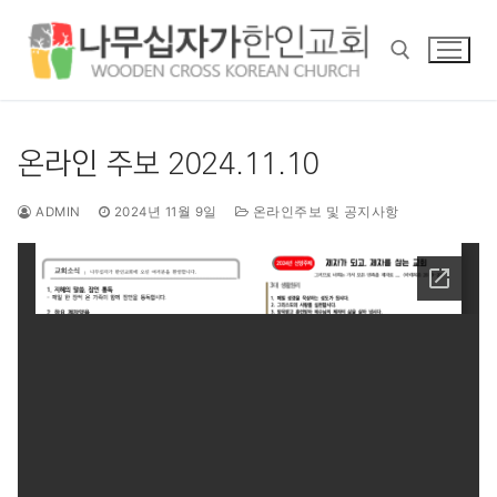
콘
텐
츠
로
바
검색 :
로
온라인 주보 2024.11.10
가
기
ADMIN
2024년 11월 9일
온라인주보 및 공지사항