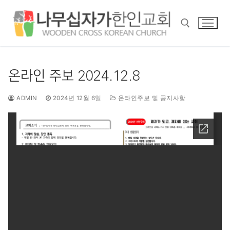
콘
텐
츠
로
바
검색 :
로
온라인 주보 2024.12.8
가
기
ADMIN
2024년 12월 6일
온라인주보 및 공지사항