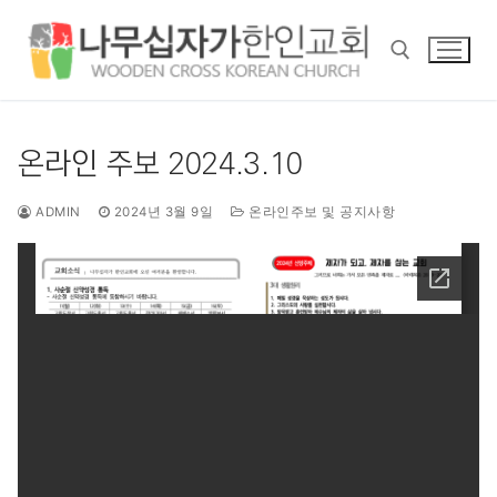
콘
텐
츠
로
바
검색 :
로
온라인 주보 2024.3.10
가
기
ADMIN
2024년 3월 9일
온라인주보 및 공지사항