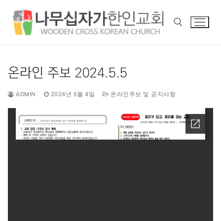
콘
텐
츠
로
바
검색 :
로
온라인 주보 2024.5.5
가
기
ADMIN
2024년 5월 4일
온라인주보 및 공지사항