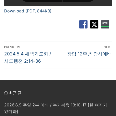
Download (PDF, 844KB)
글
PREVIOUS
NEXT
탐
Previous
Next
2024.5.4 새벽기도회 /
창립 12주년 감사예배
post:
post:
색
사도행전 2:14-36
○ 최근 글
2026.8.9 주일 2부 예배 / 누가복음 13:10-17 [한 여자가
있더라]