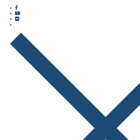
콘
메
닫
텐
뉴
기
츠
로
바
로
가
기