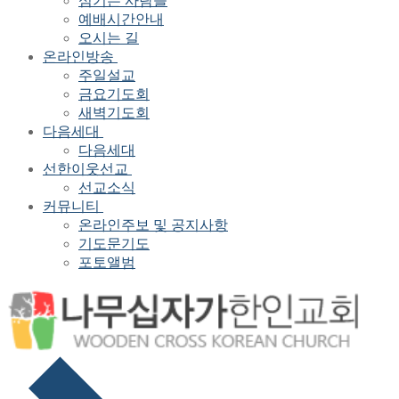
섬기는 사람들
예배시간안내
오시는 길
온라인방송
주일설교
금요기도회
새벽기도회
다음세대
다음세대
선한이웃선교
선교소식
커뮤니티
온라인주보 및 공지사항
기도문기도
포토앨범