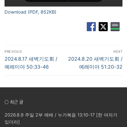
Download (PDF, 852KB)
글
PREVIOUS
NEXT
탐
Previous
Next
2024.8.17 새벽기도회 /
2024.8.20 새벽기도회 /
post:
post:
색
예레미야 50:33-46
예레미야 51:20-32
○ 최근 글
2026.8.9 주일 2부 예배 / 누가복음 13:10-17 [한 여자가
있더라]