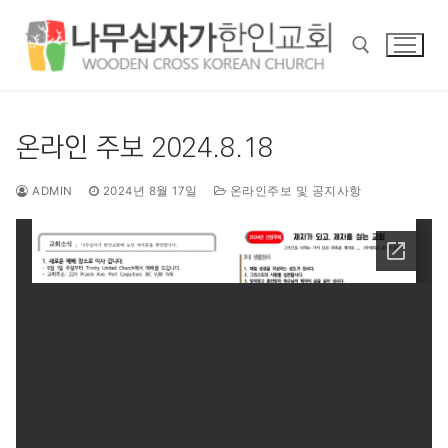
콘
텐
츠
로
바
검색 :
로
온라인 주보 2024.8.18
가
기
ADMIN
2024년 8월 17일
온라인주보 및 공지사항