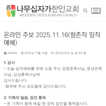
콘
텐
츠
로
바
검색 :
로
온라인 주보 2025.11.16(항존직 임직
가
예배)
기
ADMIN
2025년 11월 13일
온라인주보 및 공지사항
1. 감사
– 오늘 임직예배를 위해 도움 주신 김명준목사님, 윤성은목
사님, 김상훈목사님께
감사드립니다.
-협력해 주신 성도들께 감사드립니다.
2. 지혜의 말씀, 잠언 통독
– 온 가족이 함께 매일 한 장씩 잠언을 통독합시다.