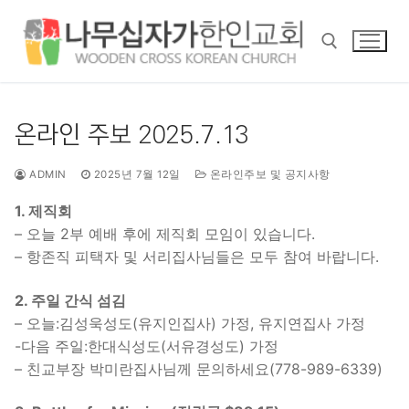
콘
텐
츠
로
바
검색 :
로
온라인 주보 2025.7.13
가
기
ADMIN
2025년 7월 12일
온라인주보 및 공지사항
1. 제직회
– 오늘 2부 예배 후에 제직회 모임이 있습니다.
– 항존직 피택자 및 서리집사님들은 모두 참여 바랍니다.
2. 주일 간식 섬김
– 오늘:김성욱성도(유지인집사) 가정, 유지연집사 가정
-다음 주일:한대식성도(서유경성도) 가정
– 친교부장 박미란집사님께 문의하세요(778-989-6339)