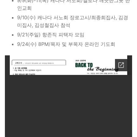
9/9(화)-11(목) 캐나다 서노회/캘로나 깨끗한그릇 한
인교회
9/10(수) 캐나다 서노회 장로고시/최종희집사, 김경
미집사, 김성철집사 참석
9/21(주일) 항존직 피택자 모임
9/24(수) 8PM/목자 및 부목자 온라인 기도회