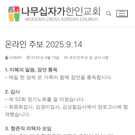
콘
텐
츠
로
바
검색 :
로
온라인 주보 2025.9.14
가
기
ADMIN
2025년 9월 13일
온라인주보 및 공지사항
1. 지혜의 말씀, 잠언 통독
– 매일 한 장씩 온 가족이 함께 잠언을 통독합시다.
2. 감사
– 제 52회 정기노회를 잘 마쳤습니다.
– 최종희집사, 김경미집사, 김성철집사께서 장로고시에 합
격했습니다.
3. 항존직 피택자 모임