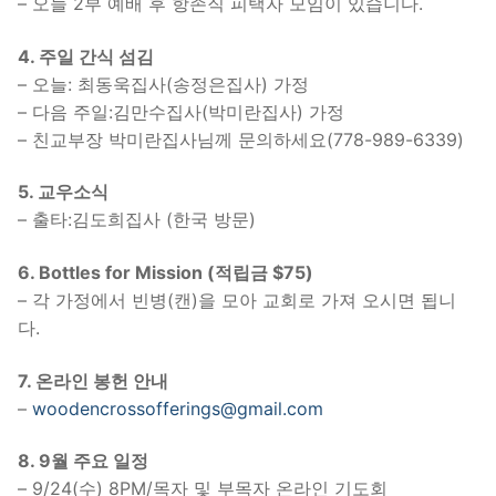
– 오늘 2부 예배 후 항존직 피택자 모임이 있습니다.
4. 주일 간식 섬김
– 오늘: 최동욱집사(송정은집사) 가정
– 다음 주일:김만수집사(박미란집사) 가정
– 친교부장 박미란집사님께 문의하세요(778-989-6339)
5. 교우소식
– 출타:김도희집사 (한국 방문)
6. Bottles for Mission
(적립금 $75)
– 각 가정에서 빈병(캔)을 모아 교회로 가져 오시면 됩니
다.
7. 온라인 봉헌 안내
–
woodencrossofferings@gmail.com
8. 9월 주요 일정
– 9/24(수) 8PM/목자 및 부목자 온라인 기도회