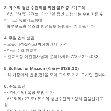
3. 유스와 청년 수련회를 위한 금요 중보기도회
– 6월 25(목)-27(토) 2박 3일 동안 진행되는 수련회를 위
한 금요 중보기도회에
학부모들과 유스와 청년들도 동참하시기 바랍니다.
4. 주일 간식 섬김
– 오늘:김성철장로(박정희권사) 가정
– 다음 주일:친교부
– 친교부장 이진집사님께 문의하세요(778-522-4083)
5. Bottles for Mission
(적립금 $189.30)
– 각 가정에서 빈병(캔)을 모아 교회로 가져 오시면 됩니다.
6. 주요 일정
– 6/14(주일) 목장 모임 주간
– 6/25(목)-27(토) 유스와 청년수련회 / 랭리 갈멜산기도
원