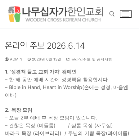
콘
텐
츠
로
바
검색 :
로
온라인 주보 2026.6.14
가
기
ADMIN
2026년 6월 13일
온라인주보 및 공지사항
1. ‘성경책 들고 교회 가자’ 캠페인
– 한 해 동안 예배 시간에 성경책을 활용합시다.
– Bible in Hand, Heart in Worship(손에는 성경, 마음엔
예배)
2.
목장 모임
– 오늘 2부 예배 후 목장 모임이 있습니다.
– 괜찮은 목장 (미들룸)
/ 샬롬 목장 (사무실)
바라크 목장 (라이브러리)
/ 주님의 기쁨 목장(콰이어룸)