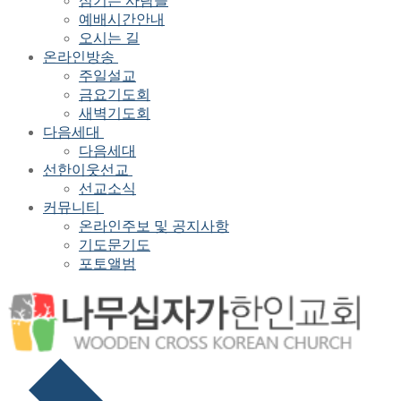
섬기는 사람들
예배시간안내
오시는 길
온라인방송
주일설교
금요기도회
새벽기도회
다음세대
다음세대
선한이웃선교
선교소식
커뮤니티
온라인주보 및 공지사항
기도문기도
포토앨범