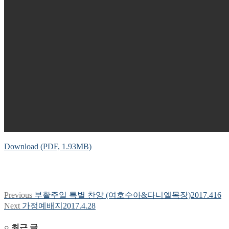
Download (PDF, 1.93MB)
Previous
Previous
부활주일 특별 찬양 (여호수아&다니엘목장)2017.416
글
post:
Next
Next
가정예배지2017.4.28
탐
post:
○ 최근 글