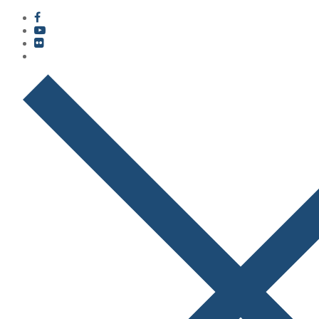
콘
메
닫
텐
뉴
기
츠
로
바
로
가
기