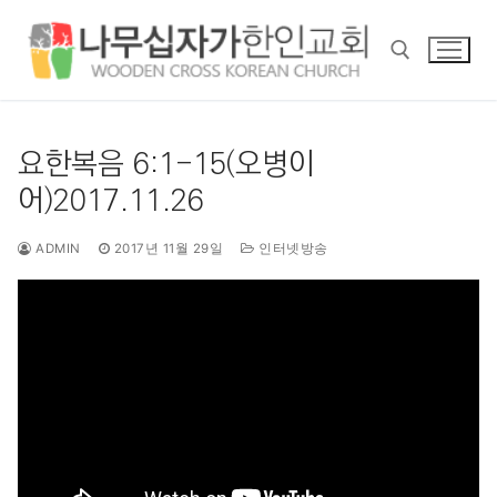
콘
텐
츠
로
바
검색 :
로
요한복음 6:1-15(오병이
가
어)2017.11.26
기
ADMIN
2017년 11월 29일
인터넷방송